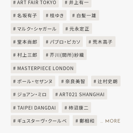
# ART FAIR TOKYO
# 井上有一
# 名坂有子
# 桂ゆき
# 白髪一雄
# マルク・シャガール
# 元永定正
# 堂本尚郎
# パブロ・ピカソ
# 荒木高子
# 村上三郎
# 芥川(間所)紗織
# MASTERPIECE LONDON
# ポール・セザンヌ
# 奈良美智
# 辻村史朗
# ジョアン・ミロ
# ART021 SHANGHAI
# TAIPEI DANGDAI
# 柿沼康二
# ギュスターヴ・クールベ
# 鄭相和
… MORE