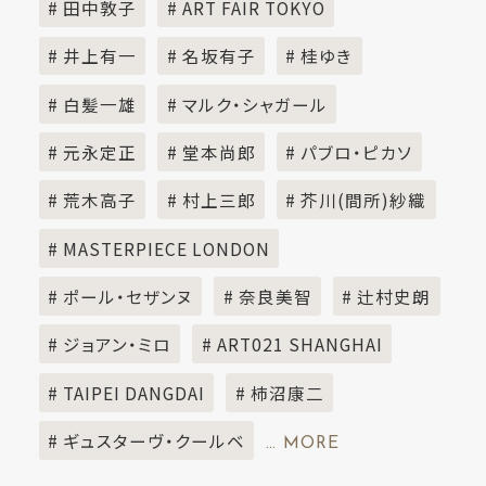
# 田中敦子
# ART FAIR TOKYO
# 井上有一
# 名坂有子
# 桂ゆき
# 白髪一雄
# マルク・シャガール
# 元永定正
# 堂本尚郎
# パブロ・ピカソ
# 荒木高子
# 村上三郎
# 芥川(間所)紗織
# MASTERPIECE LONDON
# ポール・セザンヌ
# 奈良美智
# 辻村史朗
# ジョアン・ミロ
# ART021 SHANGHAI
# TAIPEI DANGDAI
# 柿沼康二
# ギュスターヴ・クールベ
… MORE