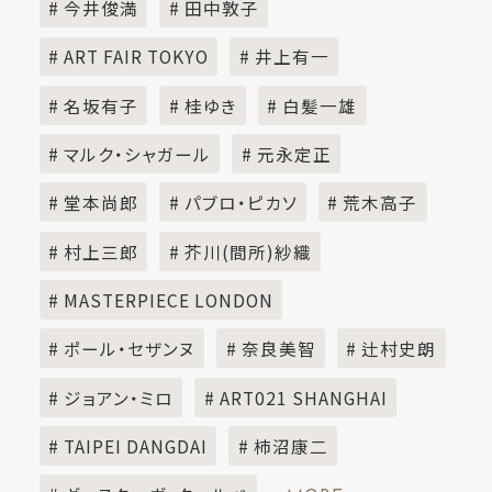
# 今井俊満
# 田中敦子
# ART FAIR TOKYO
# 井上有一
# 名坂有子
# 桂ゆき
# 白髪一雄
# マルク・シャガール
# 元永定正
# 堂本尚郎
# パブロ・ピカソ
# 荒木高子
# 村上三郎
# 芥川(間所)紗織
# MASTERPIECE LONDON
# ポール・セザンヌ
# 奈良美智
# 辻村史朗
# ジョアン・ミロ
# ART021 SHANGHAI
# TAIPEI DANGDAI
# 柿沼康二