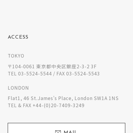
ACCESS
TOKYO
〒104-0061 東京都中央区銀座2-3-2 3F
TEL 03-5524-5544 / FAX 03-5524-5543
LONDON
Flat1, 46 St.James’s Place, London SW1A 1NS
TEL & FAX +44-(0)20-7409-3249
MAIL