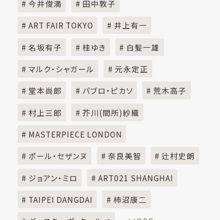
# 今井俊満
# 田中敦子
# ART FAIR TOKYO
# 井上有一
# 名坂有子
# 桂ゆき
# 白髪一雄
# マルク・シャガール
# 元永定正
# 堂本尚郎
# パブロ・ピカソ
# 荒木高子
# 村上三郎
# 芥川(間所)紗織
# MASTERPIECE LONDON
# ポール・セザンヌ
# 奈良美智
# 辻村史朗
# ジョアン・ミロ
# ART021 SHANGHAI
# TAIPEI DANGDAI
# 柿沼康二