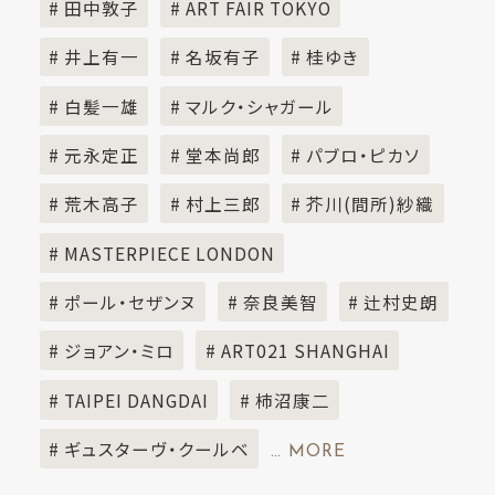
# 田中敦子
# ART FAIR TOKYO
# 井上有一
# 名坂有子
# 桂ゆき
# 白髪一雄
# マルク・シャガール
# 元永定正
# 堂本尚郎
# パブロ・ピカソ
# 荒木高子
# 村上三郎
# 芥川(間所)紗織
# MASTERPIECE LONDON
# ポール・セザンヌ
# 奈良美智
# 辻村史朗
# ジョアン・ミロ
# ART021 SHANGHAI
# TAIPEI DANGDAI
# 柿沼康二
# ギュスターヴ・クールベ
… MORE