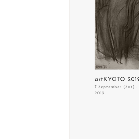
artKYOTO 201
7 September (Sat) 
2019