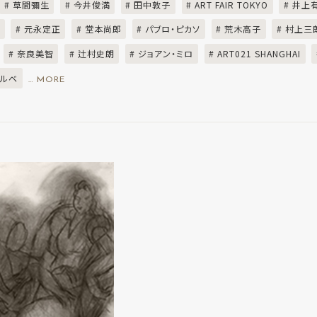
# 草間彌生
# 今井俊満
# 田中敦子
# ART FAIR TOKYO
# 井上
ル
# 元永定正
# 堂本尚郎
# パブロ・ピカソ
# 荒木高子
# 村上三
# 奈良美智
# 辻村史朗
# ジョアン・ミロ
# ART021 SHANGHAI
ールベ
… MORE