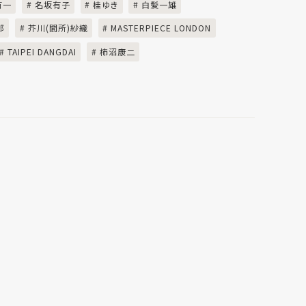
有一
# 名坂有子
# 桂ゆき
# 白髪一雄
郎
# 芥川(間所)紗織
# MASTERPIECE LONDON
# TAIPEI DANGDAI
# 柿沼康二