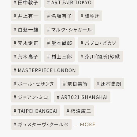
# 田中敦子
# ART FAIR TOKYO
# 井上有一
# 名坂有子
# 桂ゆき
# 白髪一雄
# マルク・シャガール
# 元永定正
# 堂本尚郎
# パブロ・ピカソ
# 荒木高子
# 村上三郎
# 芥川(間所)紗織
# MASTERPIECE LONDON
# ポール・セザンヌ
# 奈良美智
# 辻村史朗
# ジョアン・ミロ
# ART021 SHANGHAI
# TAIPEI DANGDAI
# 柿沼康二
# ギュスターヴ・クールベ
… MORE