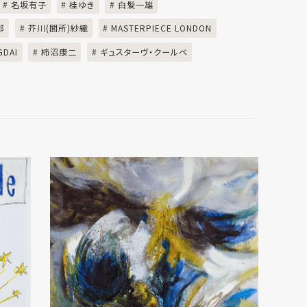
# 名坂有子
# 桂ゆき
# 白髪一雄
郎
# 芥川(間所)紗織
# MASTERPIECE LONDON
GDAI
# 柿沼康二
# ギュスターヴ・クールベ