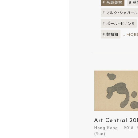
# 奈良美智
# 
# マルク・シャガー
# ポール・セザンヌ
# 鄭相和
… MOR
Art Central 20
Hong Kong 2018. Mar
(Sun)