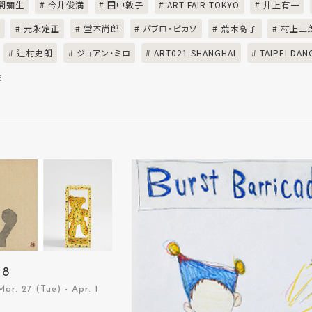
草間彌生
# 今井俊満
# 田中敦子
# ART FAIR TOKYO
# 井上有一
ル
# 元永定正
# 堂本尚郎
# パブロ・ピカソ
# 荒木高子
# 村上三
# 辻村史朗
# ジョアン・ミロ
# ART021 SHANGHAI
# TAIPEI DAN
E
18
. 27 (Tue) - Apr. 1