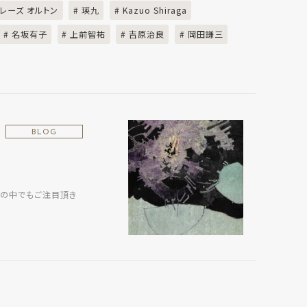
テレーズ オルトン
# 瑛九
# Kazuo Shiraga
# 名坂有子
# 上前智祐
# 吉原治良
# 岡田謙三
BLOG
 その中でもご注目頂き