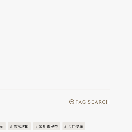
TAG SEARCH
on
# 高松次郎
# 皆川真里奈
# 今井俊満