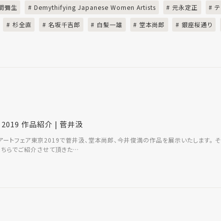
草間彌生
# Demythifying Japanese Women Artists
# 元永定正
# 
# 杉全直
# 名坂千吉郎
# 白髪一雄
# 堂本尚郎
# 銀座桜通り
O 2019 作品紹介 | 菅井汲
RYはアートフェア東京2019で菅井汲、堂本尚郎、今井俊満の作品を展示いたします。
をこちらでご紹介させて頂きた…