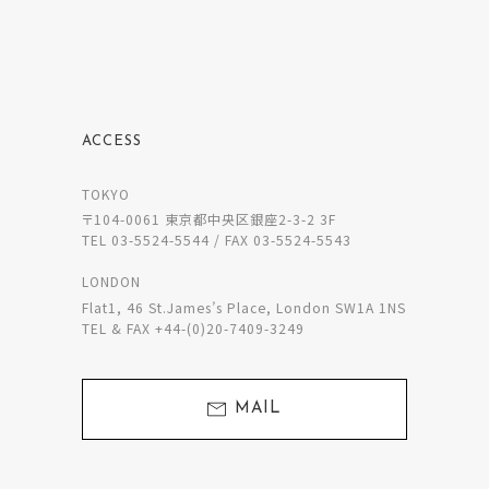
ACCESS
TOKYO
〒104-0061 東京都中央区銀座2-3-2 3F
TEL 03-5524-5544 / FAX 03-5524-5543
LONDON
Flat1, 46 St.James’s Place, London SW1A 1NS
TEL & FAX +44-(0)20-7409-3249
MAIL