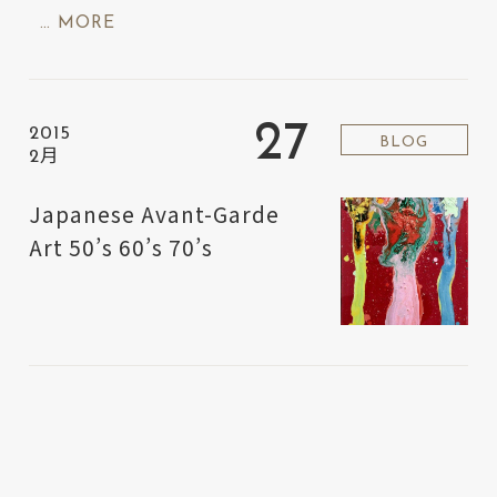
… MORE
27
2015
BLOG
2月
Japanese Avant-Garde
Art 50’s 60’s 70’s