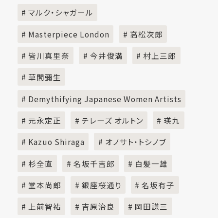
# マルク・シャガール
# Masterpiece London
# 高松次郎
# 皆川真里奈
# 今井俊満
# 村上三郎
# 草間彌生
# Demythifying Japanese Women Artists
# 元永定正
# テレーズ オルトン
# 瑛九
# Kazuo Shiraga
# オノサト・トシノブ
# 杉全直
# 名坂千吉郎
# 白髪一雄
# 堂本尚郎
# 銀座桜通り
# 名坂有子
# 上前智祐
# 吉原治良
# 岡田謙三